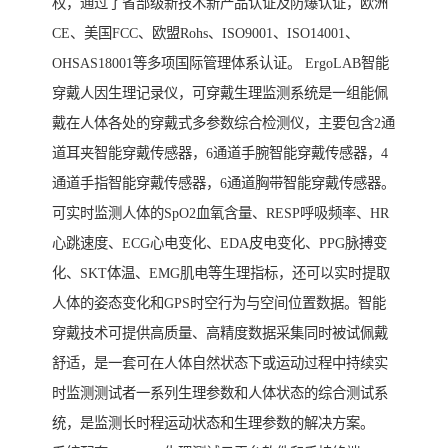
权，通过了省部级新技术新产品认证及防爆认证，欧洲
CE、美国FCC、欧盟Rohs、ISO9001、ISO14001、
OHSAS18001等多项国际管理体系认证。 ErgoLAB智能
穿戴人因生理记录仪，可穿戴生理监测系统是一组能佩
戴在人体各处的穿戴式多参数综合检测仪，主要包含2通
道耳夹智能穿戴传感器，6通道手腕智能穿戴传感器，4
通道手指智能穿戴传感器，6通道胸带智能穿戴传感器。
可实时监测人体的SpO2血氧含量、RESP呼吸频率、HR
心跳速度、ECG心电变化、EDA皮电变化、PPG脉搏变
化、SKT体温、EMG肌电等生理指标，还可以实时提取
人体的姿态变化和GPS时空行为与空间位置数据。智能
穿戴技术可提供高质量、高精度数据采集同时被试佩戴
舒适，是一套可在人体自然状态下或运动过程中持续实
时监测测试者一系列生理参数和人体状态的综合测试系
统，是监测长时程运动状态和生理参数的解决方案。