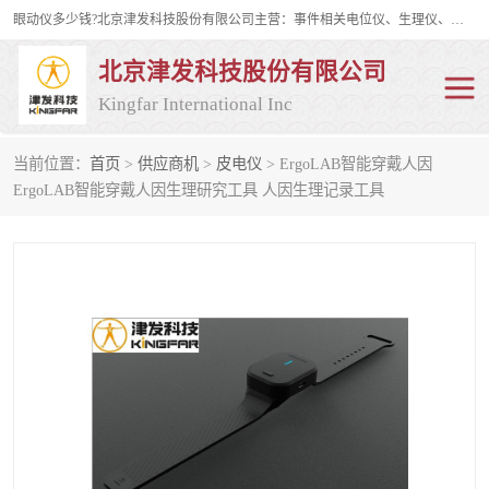
眼动仪多少钱?北京津发科技股份有限公司主营：事件相关电位仪、生理仪、肌电仪、脑电仪、皮电仪、眼动仪；是国家级高新技术企业、科技部认定的科技型中小企业和中关村高新技术企业，具备保密资格，具备自主进出口经营权；自主研发技术、产品与服务荣获多项省部级科学技术奖励、国家发明专利、国家软件著作权和省部级新技术新产品（服务）认证。
北京津发科技股份有限公司
Kingfar International Inc
当前位置：
首页
>
供应商机
>
皮电仪
> ErgoLAB智能穿戴人因
皮电仪
脑电仪
ErgoLAB智能穿戴人因生理研究工具 人因生理记录工具
肌电仪
生理仪
事件相关电位仪
眼动仪多少钱
行为观察与表情分析
动作捕捉与生物力学
情绪与生理记录
人机交互实验室
神经营销与消费行为实验
车俩与驾驶模拟