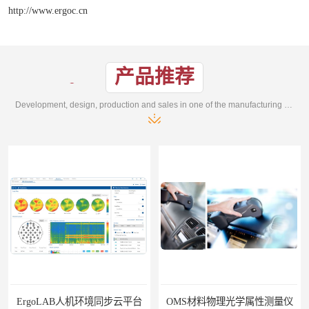
http://www.ergoc.cn
产品推荐
Development, design, production and sales in one of the manufacturing enterprises
同步云平台
OMS材料物理光学属性测量仪