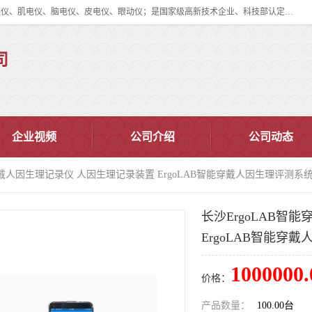
眼动仪多少钱?北京津发科技股份有限公司主营：事件相关电位仪、生理仪、肌电仪、脑电仪、皮电仪、眼动仪；是国家级高新技术企业、科技部认定的科技型中小企业和中关村高新技术企业，具备保密资格，具备自主进出口经营权；自主研发技术、产品与服务荣获多项省部级科学技术奖励、国家发明专利、国家软件著作权和省部级新技术新产品（服务）认证。
司
企业视频
公司介绍
公司动态
能穿戴人因生理记录仪 人因生理记录装置 ErgoLAB智能穿戴人因生理评测系
长沙ErgoLAB智
ErgoLAB智能穿
1000000.
价格：
产品数量：
100.00台