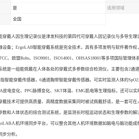
是
适用领域
全国
AB智能穿戴人因生理记录仪是津发科技的第四代可穿戴人因记录仪与多导生
器设备；ErgoLAB智能穿戴系统是完全技术，具有多项发明与软件著作
CC、欧盟Rohs、ISO9001、ISO14001、OHSAS18001等多项国际
系统是一组能佩戴在人体各处的穿戴式多参数综合检测仪，主要包含2通道
手指智能穿戴传感器，6通道胸带智能穿戴传感器。可实时监测人体的SpO2血
DA皮电变化、PPG脉搏变化、SKT体温、EMG肌电等生理指标，还可以
穿戴技术可提供高质量、高精度数据采集同时被试佩戴舒适，是一套可在
参数和人体状态的综合测试系统，是监测长时程运动状态和生理参数的解
rgoLAB人机环境同步平台，可以整合其他人机环境数据如脑电与脑功能
同步分析。