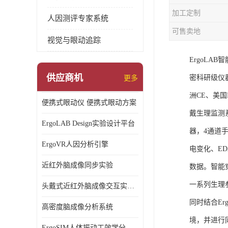
加工定制
人因测评专家系统
可售卖地
视觉与眼动追踪
ErgoL
供应商机
密科研级仪
更多
洲CE、美国F
便携式眼动仪 便携式眼动方案
戴生理监测
ErgoLAB Design实验设计平台
器，4通道
ErgoVR人因分析引擎
电变化、E
近红外脑成像同步实验
数据。智能
一系列生理
头戴式近红外脑成像交互实验室
同时结合E
高密度脑成像分析系统
境，并进行
ErgoSIM人体振动工效学分析系统