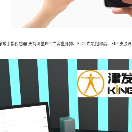
B可穿戴手指传感器 支持测量PPG血容量脉搏、SpO2血氧饱和度、SKT
。