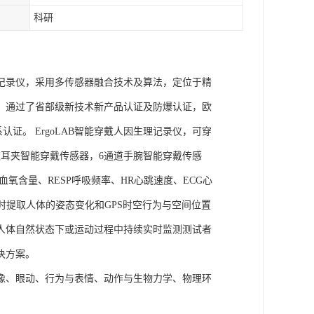
科研
理记录仪，采用多传感器融合技术及算法，定位于精
权，通过了省部级新技术新产品认证及防爆认证，欧
管理体系认证。 ErgoLAB智能穿戴人因生理记录仪，可穿
耳夹智能穿戴传感器，6通道手腕智能穿戴传感
氧含量、RESP呼吸频率、HR心跳速度、ECG心
实时提取人体的姿态变化和GPS时空行为与空间位置
人体自然状态下或运动过程中持续实时监测测试者
决方案。
成像、眼动、行为与表情、动作与生物力学、物理环