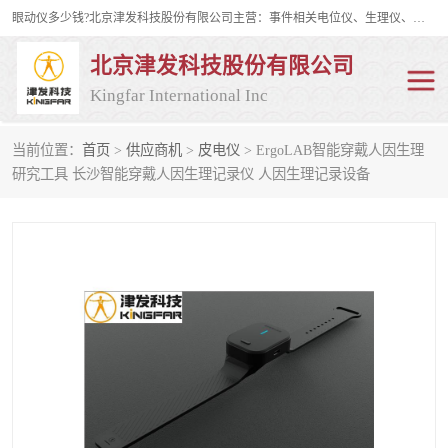
眼动仪多少钱?北京津发科技股份有限公司主营：事件相关电位仪、生理仪、肌电仪、脑电仪、皮电仪、眼动仪；是国家级高新技术企业、科技部认定的科技型中小企业和中关村高新技术企业，具备保密资格，具备自主进出口经营权；自主研发技术、产品与服务荣获多项省部级科学技术奖励、国家发明专利、国家软件著作权和省部级新技术新产品（服务）认证。
北京津发科技股份有限公司
Kingfar International Inc
当前位置：
首页
>
供应商机
>
皮电仪
> ErgoLAB智能穿戴人因生理
皮电仪
脑电仪
研究工具 长沙智能穿戴人因生理记录仪 人因生理记录设备
肌电仪
生理仪
事件相关电位仪
眼动仪多少钱
行为观察与表情分析
动作捕捉与生物力学
情绪与生理记录
人机交互实验室
神经营销与消费行为实验
车俩与驾驶模拟