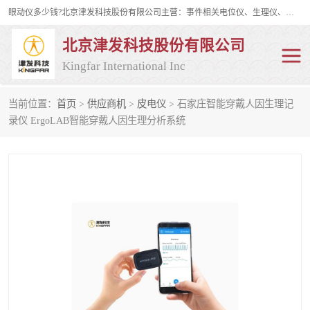
眼动仪多少钱?北京津发科技股份有限公司主营：事件相关电位仪、生理仪、肌电仪、脑电仪、皮电仪、眼动仪；是国家级高新技术企业、科技部认定的科技型中小企业和中关村高新技术企业，具备保密资格，具备自主进出口经营权；自主研发技术、产品与服务荣获多项省部级科学技术奖励、国家发明专利、国家软件著作权和省部级新技术新产品（服务）认证。
北京津发科技股份有限公司
Kingfar International Inc
当前位置：
首页
>
供应商机
>
皮电仪
> 石家庄智能穿戴人因生理记
皮电仪
脑电仪
录仪 ErgoLAB智能穿戴人因生理分析系统
肌电仪
生理仪
事件相关电位仪
眼动仪多少钱
行为观察与表情分析
动作捕捉与生物力学
情绪与生理记录
人机交互实验室
神经营销与消费行为实验
车俩与驾驶模拟