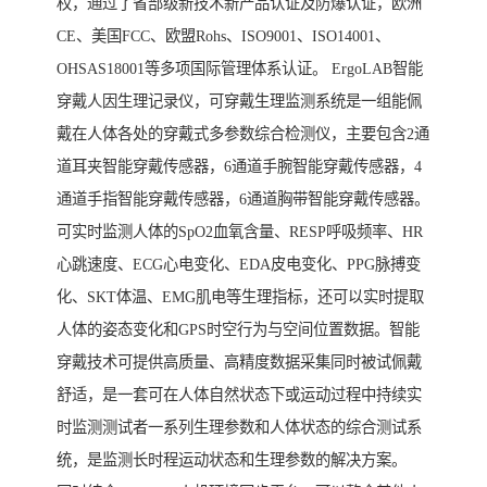
权，通过了省部级新技术新产品认证及防爆认证，欧洲
CE、美国FCC、欧盟Rohs、ISO9001、ISO14001、
OHSAS18001等多项国际管理体系认证。 ErgoLAB智能
穿戴人因生理记录仪，可穿戴生理监测系统是一组能佩
戴在人体各处的穿戴式多参数综合检测仪，主要包含2通
道耳夹智能穿戴传感器，6通道手腕智能穿戴传感器，4
通道手指智能穿戴传感器，6通道胸带智能穿戴传感器。
可实时监测人体的SpO2血氧含量、RESP呼吸频率、HR
心跳速度、ECG心电变化、EDA皮电变化、PPG脉搏变
化、SKT体温、EMG肌电等生理指标，还可以实时提取
人体的姿态变化和GPS时空行为与空间位置数据。智能
穿戴技术可提供高质量、高精度数据采集同时被试佩戴
舒适，是一套可在人体自然状态下或运动过程中持续实
时监测测试者一系列生理参数和人体状态的综合测试系
统，是监测长时程运动状态和生理参数的解决方案。