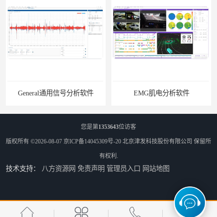
General通用信号分析软件
EMG肌电分析软件
您是第
1353643
位访客
版权所有 ©2026-08-07
京ICP备14045309号-20
北京津发科技股份有限公司
保留所
有权利.
技术支持：
八方资源网
免责声明
管理员入口
网站地图
ErgoLAB人机环境同步云平台
OMS材料物理光学属性测量仪