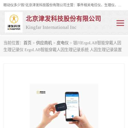
眼动仪多少钱?北京津发科技股份有限公司主营：事件相关电位仪、生理仪、肌电仪、脑电仪、皮电仪、眼动仪；是国家级高新技术企业、科技部认定的科技型中小企业和中关村高新技术企业，具备保密资格，具备自主进出口经营权；自主研发技术、产品与服务荣获多项省部级科学技术奖励、国家发明专利、国家软件著作权和省部级新技术新产品（服务）认证。
北京津发科技股份有限公司
Kingfar International Inc
当前位置：
首页
>
供应商机
>
皮电仪
> 银川ErgoLAB智能穿戴人因
皮电仪
脑电仪
生理记录仪 ErgoLAB智能穿戴人因生理记录系统 人因生理记录装置
肌电仪
生理仪
事件相关电位仪
眼动仪多少钱
行为观察与表情分析
动作捕捉与生物力学
情绪与生理记录
人机交互实验室
神经营销与消费行为实验
车俩与驾驶模拟