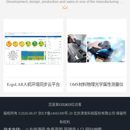
Development, design, production and sales in one of the manufacturing enterprises
ErgoLAB人机环境同步云平台
OMS材料物理光学属性测量仪
您是第
1352653
位访客
版权所有 ©2026-08-07
京ICP备14045309号-20
北京津发科技股份有限公司
保留所
有权利.
技术支持：
八方资源网
免责声明
管理员入口
网站地图