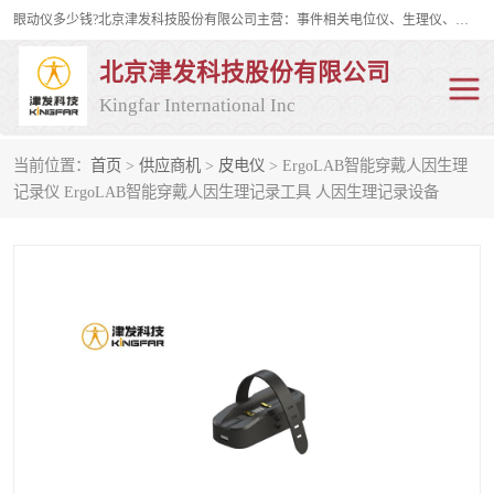
眼动仪多少钱?北京津发科技股份有限公司主营：事件相关电位仪、生理仪、肌电仪、脑电仪、皮电仪、眼动仪；是国家级高新技术企业、科技部认定的科技型中小企业和中关村高新技术企业，具备保密资格，具备自主进出口经营权；自主研发技术、产品与服务荣获多项省部级科学技术奖励、国家发明专利、国家软件著作权和省部级新技术新产品（服务）认证。
北京津发科技股份有限公司
Kingfar International Inc
当前位置：
首页
>
供应商机
>
皮电仪
> ErgoLAB智能穿戴人因生理
皮电仪
脑电仪
记录仪 ErgoLAB智能穿戴人因生理记录工具 人因生理记录设备
肌电仪
生理仪
事件相关电位仪
眼动仪多少钱
行为观察与表情分析
动作捕捉与生物力学
情绪与生理记录
人机交互实验室
神经营销与消费行为实验
车俩与驾驶模拟