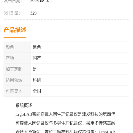
发布日期：
2026-08-07
阅 读 量：
329
产品描述
颜色
黑色
产地
国产
加工定制
是
适用领域
科研
可售卖地
全国
系统概述
ErgoLAB智能穿戴人因生理记录仪是津发科技的第四代
可穿戴人因记录仪与多导生理记录仪，采用多传感器融
合技术及算法，定位于精密科研级仪器设备；ErgoLAB