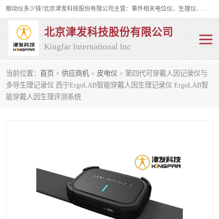
眼动仪多少钱?北京津发科技股份有限公司主营：事件相关电位仪、生理仪、肌电仪、脑电仪、皮电仪、眼动仪；是国家级高新技术企业、科技部认定的科技型中小企业和中关村高新技术企业，具备保密资格，具备自主进出口经营权；自主研发技术、产品与服务荣获多项省部级科学技术奖励、国家发明专利、国家软件著作权和省部级新技术新产品（服务）认证。
北京津发科技股份有限公司
Kingfar International Inc
当前位置：
首页
>
供应商机
>
皮电仪
> 第四代可穿戴人因记录仪与
皮电仪
脑电仪
多导生理记录仪 西宁ErgoLAB智能穿戴人因生理记录仪 ErgoLAB智
能穿戴人因生理评测系统
肌电仪
生理仪
事件相关电位仪
眼动仪多少钱
行为观察与表情分析
动作捕捉与生物力学
情绪与生理记录
人机交互实验室
神经营销与消费行为实验
车俩与驾驶模拟