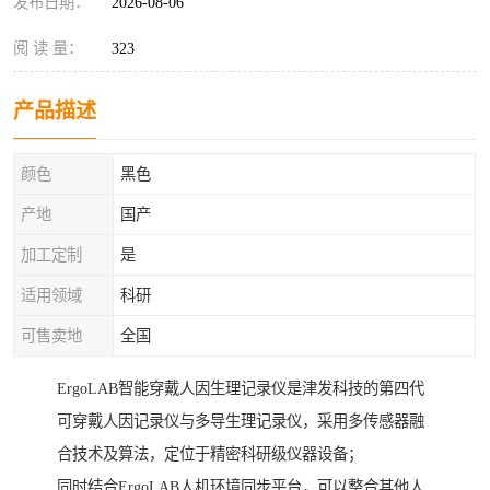
发布日期：
2026-08-06
阅 读 量：
323
产品描述
颜色
黑色
产地
国产
加工定制
是
适用领域
科研
可售卖地
全国
ErgoLAB智能穿戴人因生理记录仪是津发科技的第四代
可穿戴人因记录仪与多导生理记录仪，采用多传感器融
合技术及算法，定位于精密科研级仪器设备；
同时结合ErgoLAB人机环境同步平台，可以整合其他人