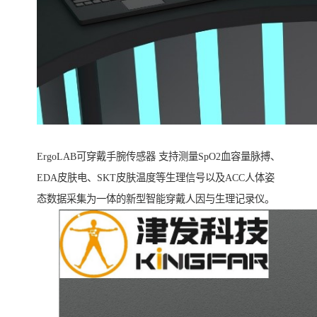
ErgoLAB可穿戴手腕传感器 支持测量SpO2血容量脉搏、
EDA皮肤电、SKT皮肤温度等生理信号以及ACC人体姿
态数据采集为一体的新型智能穿戴人因与生理记录仪。