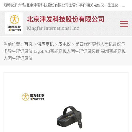
眼动仪多少钱?北京津发科技股份有限公司主营：事件相关电位仪、生理仪、肌电仪、脑电仪、皮电仪、眼动仪；是国家级高新技术企业、科技部认定的科技型中小企业和中关村高新技术企业，具备保密资格，具备自主进出口经营权；自主研发技术、产品与服务荣获多项省部级科学技术奖励、国家发明专利、国家软件著作权和省部级新技术新产品（服务）认证。
北京津发科技股份有限公司
Kingfar International Inc
当前位置：
首页
>
供应商机
>
皮电仪
> 第四代可穿戴人因记录仪与
皮电仪
脑电仪
多导生理记录仪 ErgoLAB智能穿戴人因生理记录装置 福州智能穿戴
人因生理记录仪
肌电仪
生理仪
事件相关电位仪
眼动仪多少钱
行为观察与表情分析
动作捕捉与生物力学
情绪与生理记录
人机交互实验室
神经营销与消费行为实验
车俩与驾驶模拟