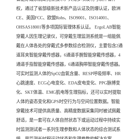
权，通过了省部级新技术新产品认证及防爆认证，欧洲
CE、美国FCC、欧盟Rohs、ISO9001、ISO14001、
OHSAS18001等多项国际管理体系认证。 ErgoLAB智能
穿戴人因生理记录仪，可穿戴生理监测系统是一组能佩
戴在人体各处的穿戴式多参数综合检测仪，主要包含2通
道耳夹智能穿戴传感器，6通道手腕智能穿戴传感器，4
通道手指智能穿戴传感器，6通道胸带智能穿戴传感器。
可实时监测人体的SpO2血氧含量、RESP呼吸频率、HR
心跳速度、ECG心电变化、EDA皮电变化、PPG脉搏变
化、SKT体温、EMG肌电等生理指标，还可以实时提取
人体的姿态变化和GPS时空行为与空间位置数据。智能
穿戴技术可提供高质量、高精度数据采集同时被试佩戴
舒适，是一套可在人体自然状态下或运动过程中持续实
时监测测试者一系列生理参数和人体状态的综合测试系
统，是监测长时程运动状态和生理参数的解决方案。