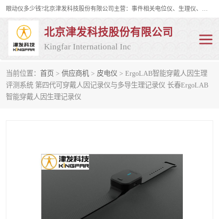
眼动仪多少钱?北京津发科技股份有限公司主营：事件相关电位仪、生理仪、肌电仪、脑电仪、皮电仪、眼动仪；是国家级高新技术企业、科技部认定的科技型中小企业和中关村高新技术企业，具备保密资格，具备自主进出口经营权；自主研发技术、产品与服务荣获多项省部级科学技术奖励、国家发明专利、国家软件著作权和省部级新技术新产品（服务）认证。
北京津发科技股份有限公司
Kingfar International Inc
当前位置：
首页
>
供应商机
>
皮电仪
> ErgoLAB智能穿戴人因生理
皮电仪
脑电仪
评测系统 第四代可穿戴人因记录仪与多导生理记录仪 长春ErgoLAB
智能穿戴人因生理记录仪
肌电仪
生理仪
事件相关电位仪
眼动仪多少钱
行为观察与表情分析
动作捕捉与生物力学
情绪与生理记录
人机交互实验室
神经营销与消费行为实验
车俩与驾驶模拟