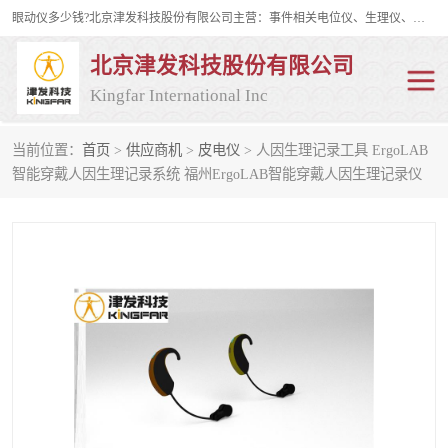
眼动仪多少钱?北京津发科技股份有限公司主营：事件相关电位仪、生理仪、肌电仪、脑电仪、皮电仪、眼动仪；是国家级高新技术企业、科技部认定的科技型中小企业和中关村高新技术企业，具备保密资格，具备自主进出口经营权；自主研发技术、产品与服务荣获多项省部级科学技术奖励、国家发明专利、国家软件著作权和省部级新技术新产品（服务）认证。
北京津发科技股份有限公司
Kingfar International Inc
当前位置：
首页
>
供应商机
>
皮电仪
> 人因生理记录工具 ErgoLAB
皮电仪
脑电仪
智能穿戴人因生理记录系统 福州ErgoLAB智能穿戴人因生理记录仪
肌电仪
生理仪
事件相关电位仪
眼动仪多少钱
行为观察与表情分析
动作捕捉与生物力学
情绪与生理记录
人机交互实验室
神经营销与消费行为实验
车俩与驾驶模拟