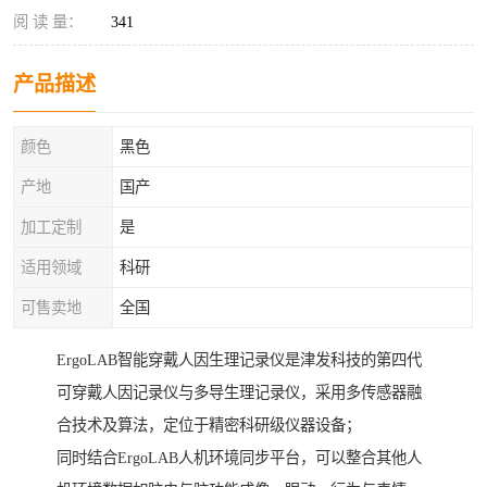
阅 读 量：
341
产品描述
颜色
黑色
产地
国产
加工定制
是
适用领域
科研
可售卖地
全国
ErgoLAB智能穿戴人因生理记录仪是津发科技的第四代
可穿戴人因记录仪与多导生理记录仪，采用多传感器融
合技术及算法，定位于精密科研级仪器设备；
同时结合ErgoLAB人机环境同步平台，可以整合其他人