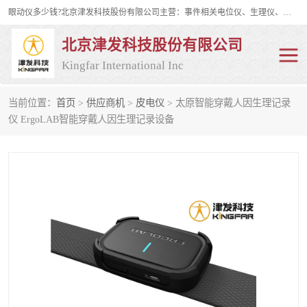
眼动仪多少钱?北京津发科技股份有限公司主营：事件相关电位仪、生理仪、肌电仪、脑电仪、皮电仪、眼动仪；是国家级高新技术企业、科技部认定的科技型中小企业和中关村高新技术企业，具备保密资格，具备自主进出口经营权；自主研发技术、产品与服务荣获多项省部级科学技术奖励、国家发明专利、国家软件著作权和省部级新技术新产品（服务）认证。
北京津发科技股份有限公司
Kingfar International Inc
当前位置：
首页
>
供应商机
>
皮电仪
> 太原智能穿戴人因生理记录
皮电仪
脑电仪
仪 ErgoLAB智能穿戴人因生理记录设备
肌电仪
生理仪
事件相关电位仪
眼动仪多少钱
行为观察与表情分析
动作捕捉与生物力学
情绪与生理记录
人机交互实验室
神经营销与消费行为实验
车俩与驾驶模拟