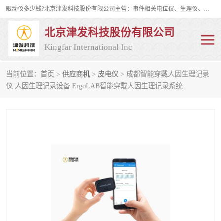
眼动仪多少钱?北京津发科技股份有限公司主营：事件相关电位仪、生理仪、肌电仪、脑电仪、皮电仪、眼动仪；是国家级高新技术企业、科技部认定的科技型中小企业和中关村高新技术企业，具备保密资格，具备自主进出口经营权；自主研发技术、产品与服务荣获多项省部级科学技术奖励、国家发明专利、国家软件著作权和省部级新技术新产品（服务）认证。
北京津发科技股份有限公司
Kingfar International Inc
当前位置：
首页
>
供应商机
>
皮电仪
> 成都智能穿戴人因生理记录
皮电仪
脑电仪
仪 人因生理记录设备 ErgoLAB智能穿戴人因生理记录系统
肌电仪
生理仪
事件相关电位仪
眼动仪多少钱
行为观察与表情分析
动作捕捉与生物力学
情绪与生理记录
人机交互实验室
神经营销与消费行为实验
车俩与驾驶模拟