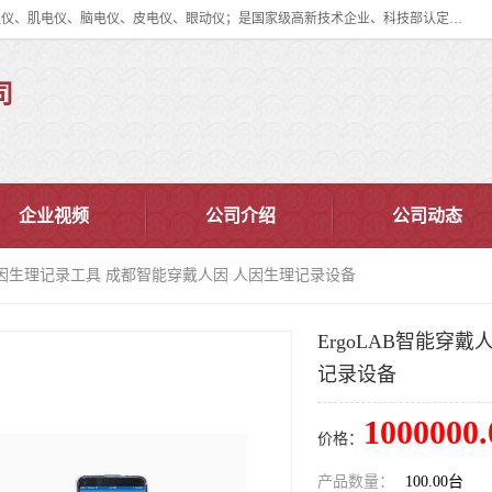
眼动仪多少钱?北京津发科技股份有限公司主营：事件相关电位仪、生理仪、肌电仪、脑电仪、皮电仪、眼动仪；是国家级高新技术企业、科技部认定的科技型中小企业和中关村高新技术企业，具备保密资格，具备自主进出口经营权；自主研发技术、产品与服务荣获多项省部级科学技术奖励、国家发明专利、国家软件著作权和省部级新技术新产品（服务）认证。
司
企业视频
公司介绍
公司动态
戴人因生理记录工具 成都智能穿戴人因 人因生理记录设备
ErgoLAB智能穿
记录设备
1000000.
价格：
产品数量：
100.00台