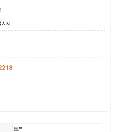
区
戴人因
2218
国产