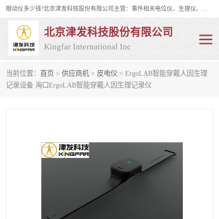
眼动仪多少钱?北京津发科技股份有限公司主营：事件相关电位仪、生理仪、肌电仪、脑电仪、皮电仪、眼动仪；是国家级高新技术企业、科技部认定的科技型中小企业和中关村高新技术企业，具备保密资格，具备自主进出口经营权；自主研发技术、产品与服务荣获多项省部级科学技术奖励、国家发明专利、国家软件著作权和省部级新技术新产品（服务）认证。
北京津发科技股份有限公司
Kingfar International Inc
当前位置：
首页
>
供应商机
>
皮电仪
> ErgoLAB智能穿戴人因生理
皮电仪
脑电仪
记录设备 海口ErgoLAB智能穿戴人因生理记录仪
肌电仪
生理仪
事件相关电位仪
眼动仪多少钱
行为观察与表情分析
动作捕捉与生物力学
情绪与生理记录
人机交互实验室
神经营销与消费行为实验
车俩与驾驶模拟