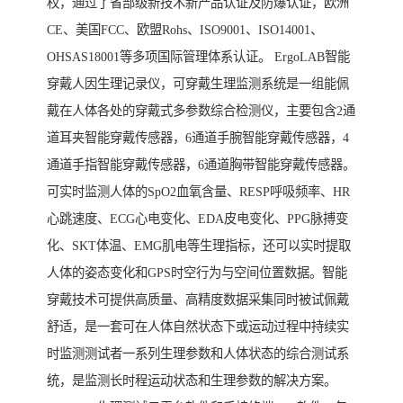
权，通过了省部级新技术新产品认证及防爆认证，欧洲
CE、美国FCC、欧盟Rohs、ISO9001、ISO14001、
OHSAS18001等多项国际管理体系认证。 ErgoLAB智能
穿戴人因生理记录仪，可穿戴生理监测系统是一组能佩
戴在人体各处的穿戴式多参数综合检测仪，主要包含2通
道耳夹智能穿戴传感器，6通道手腕智能穿戴传感器，4
通道手指智能穿戴传感器，6通道胸带智能穿戴传感器。
可实时监测人体的SpO2血氧含量、RESP呼吸频率、HR
心跳速度、ECG心电变化、EDA皮电变化、PPG脉搏变
化、SKT体温、EMG肌电等生理指标，还可以实时提取
人体的姿态变化和GPS时空行为与空间位置数据。智能
穿戴技术可提供高质量、高精度数据采集同时被试佩戴
舒适，是一套可在人体自然状态下或运动过程中持续实
时监测测试者一系列生理参数和人体状态的综合测试系
统，是监测长时程运动状态和生理参数的解决方案。