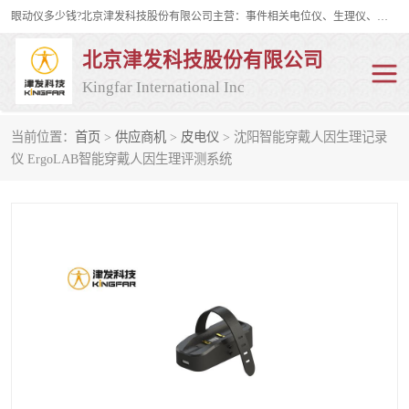
眼动仪多少钱?北京津发科技股份有限公司主营：事件相关电位仪、生理仪、肌电仪、脑电仪、皮电仪、眼动仪；是国家级高新技术企业、科技部认定的科技型中小企业和中关村高新技术企业，具备保密资格，具备自主进出口经营权；自主研发技术、产品与服务荣获多项省部级科学技术奖励、国家发明专利、国家软件著作权和省部级新技术新产品（服务）认证。
北京津发科技股份有限公司
Kingfar International Inc
当前位置：
首页
>
供应商机
>
皮电仪
> 沈阳智能穿戴人因生理记录
皮电仪
脑电仪
仪 ErgoLAB智能穿戴人因生理评测系统
肌电仪
生理仪
事件相关电位仪
眼动仪多少钱
行为观察与表情分析
动作捕捉与生物力学
情绪与生理记录
人机交互实验室
神经营销与消费行为实验
车俩与驾驶模拟