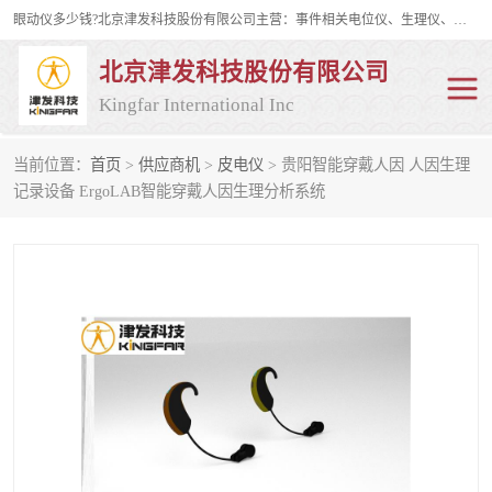
眼动仪多少钱?北京津发科技股份有限公司主营：事件相关电位仪、生理仪、肌电仪、脑电仪、皮电仪、眼动仪；是国家级高新技术企业、科技部认定的科技型中小企业和中关村高新技术企业，具备保密资格，具备自主进出口经营权；自主研发技术、产品与服务荣获多项省部级科学技术奖励、国家发明专利、国家软件著作权和省部级新技术新产品（服务）认证。
北京津发科技股份有限公司
Kingfar International Inc
当前位置：
首页
>
供应商机
>
皮电仪
> 贵阳智能穿戴人因 人因生理
皮电仪
脑电仪
记录设备 ErgoLAB智能穿戴人因生理分析系统
肌电仪
生理仪
事件相关电位仪
眼动仪多少钱
行为观察与表情分析
动作捕捉与生物力学
情绪与生理记录
人机交互实验室
神经营销与消费行为实验
车俩与驾驶模拟