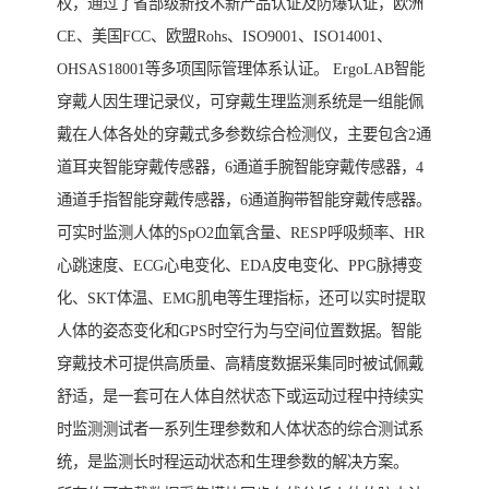
权，通过了省部级新技术新产品认证及防爆认证，欧洲
CE、美国FCC、欧盟Rohs、ISO9001、ISO14001、
OHSAS18001等多项国际管理体系认证。 ErgoLAB智能
穿戴人因生理记录仪，可穿戴生理监测系统是一组能佩
戴在人体各处的穿戴式多参数综合检测仪，主要包含2通
道耳夹智能穿戴传感器，6通道手腕智能穿戴传感器，4
通道手指智能穿戴传感器，6通道胸带智能穿戴传感器。
可实时监测人体的SpO2血氧含量、RESP呼吸频率、HR
心跳速度、ECG心电变化、EDA皮电变化、PPG脉搏变
化、SKT体温、EMG肌电等生理指标，还可以实时提取
人体的姿态变化和GPS时空行为与空间位置数据。智能
穿戴技术可提供高质量、高精度数据采集同时被试佩戴
舒适，是一套可在人体自然状态下或运动过程中持续实
时监测测试者一系列生理参数和人体状态的综合测试系
统，是监测长时程运动状态和生理参数的解决方案。