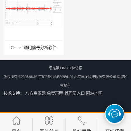
General通用信号分析软件
EMG肌电分析软件
您是第
1366511
位访客
版权所有 ©2026-08-08
京ICP备14045309号-20
北京津发科技股份有限公司
保留所
有权利.
技术支持：
八方资源网
免责声明
管理员入口
网站地图
ErgoLAB人机环境同步云平台
OMS材料物理光学属性测量仪