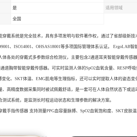
是
适用领域
全国
AB智能穿戴系统是完全技术，具有多项发明与软件著作权，通过了省部级新技
SO9001、ISO14001、OHSAS18001等多项国际管理体系认证。 Er
人体各处的穿戴式多参数综合检测仪，主要包含2通道耳夹智能穿戴传感器
通道胸带智能穿戴传感器。可实时监测人体的SpO2血氧含量、RESP呼吸
脉搏变化、SKT体温、EMG肌电等生理指标，还可以实时提取人体的姿态变
量、高精度数据采集同时被试佩戴舒适，是一套可在人体自然状态下或运
合测试系统，是监测长时程运动状态和生理参数的解决方案。
B可穿戴手指传感器 支持测量PPG血容量脉搏、SpO2血氧饱和度、SKT
。