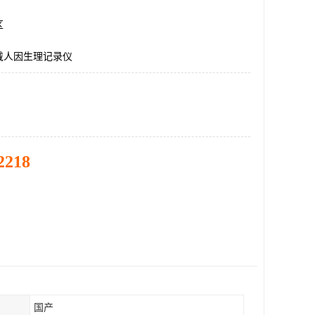
区
戴人因生理记录仪
2218
国产