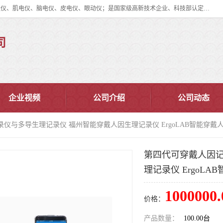
眼动仪多少钱?北京津发科技股份有限公司主营：事件相关电位仪、生理仪、肌电仪、脑电仪、皮电仪、眼动仪；是国家级高新技术企业、科技部认定的科技型中小企业和中关村高新技术企业，具备保密资格，具备自主进出口经营权；自主研发技术、产品与服务荣获多项省部级科学技术奖励、国家发明专利、国家软件著作权和省部级新技术新产品（服务）认证。
司
企业视频
公司介绍
公司动态
录仪与多导生理记录仪 福州智能穿戴人因生理记录仪 ErgoLAB智能穿戴
第四代可穿戴人因记
理记录仪 ErgoL
1000000.
价格：
产品数量：
100.00台