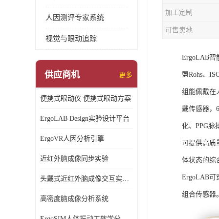
加工定制
人因测评专家系统
可售卖地
视觉与眼动追踪
ErgoL
供应商机
盟Rohs、I
更多
组能佩戴在
便携式眼动仪 便携式眼动方案
戴传感器，6
ErgoLAB Design实验设计平台
化、PPG
ErgoVR人因分析引擎
可提供高质
近红外脑成像同步实验
体状态的综
ErgoLA
头戴式近红外脑成像交互实验室
组合传感器
高密度脑成像分析系统
ErgoSIM人体振动工效学分析系统