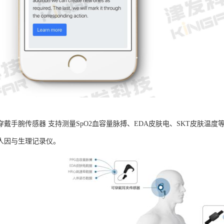
B可穿戴手腕传感器 支持测量SpO2血容量脉搏、EDA皮肤电、SKT皮肤
人因与生理记录仪。