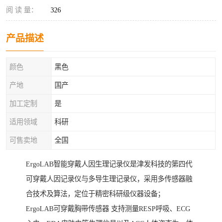
阅 读 量：
326
产品描述
颜色
黑色
产地
国产
加工定制
是
适用领域
科研
可售卖地
全国
ErgoLAB智能穿戴人因生理记录仪是津发科技的第四代
可穿戴人因记录仪与多导生理记录仪，采用多传感器融
合技术及算法，定位于精密科研级仪器设备；
ErgoLAB可穿戴胸带传感器 支持测量RESP呼吸、ECG