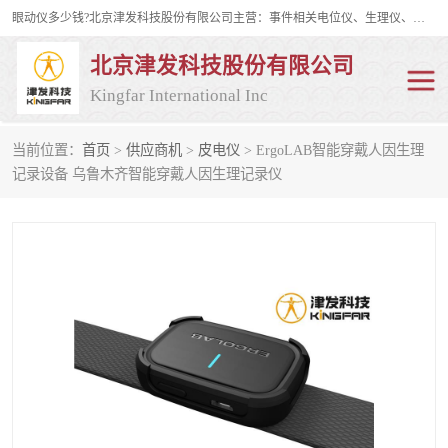
眼动仪多少钱?北京津发科技股份有限公司主营：事件相关电位仪、生理仪、肌电仪、脑电仪、皮电仪、眼动仪；是国家级高新技术企业、科技部认定的科技型中小企业和中关村高新技术企业，具备保密资格，具备自主进出口经营权；自主研发技术、产品与服务荣获多项省部级科学技术奖励、国家发明专利、国家软件著作权和省部级新技术新产品（服务）认证。
北京津发科技股份有限公司
Kingfar International Inc
当前位置：
首页
>
供应商机
>
皮电仪
> ErgoLAB智能穿戴人因生理
皮电仪
脑电仪
记录设备 乌鲁木齐智能穿戴人因生理记录仪
肌电仪
生理仪
事件相关电位仪
眼动仪多少钱
行为观察与表情分析
动作捕捉与生物力学
情绪与生理记录
人机交互实验室
神经营销与消费行为实验
车俩与驾驶模拟