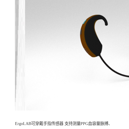
ErgoLAB可穿戴手指传感器 支持测量PPG血容量脉搏、