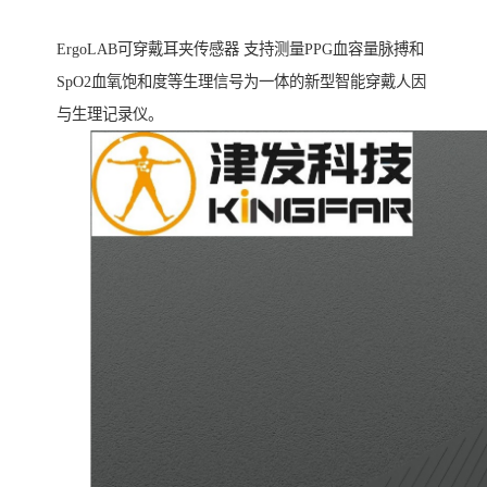
ErgoLAB可穿戴耳夹传感器 支持测量PPG血容量脉搏和
SpO2血氧饱和度等生理信号为一体的新型智能穿戴人因
与生理记录仪。