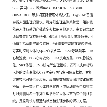
权，通过了省部级新技术新产品认证及防爆认证，欧洲
CE、美国FCC、欧盟Rohs、ISO9001、ISO14001、
OHSAS18001等多项国际管理体系认证。 ErgoLAB智能
穿戴人因生理记录仪，可穿戴生理监测系统是一组能佩
戴在人体各处的穿戴式多参数综合检测仪，主要包含2通
道耳夹智能穿戴传感器，6通道手腕智能穿戴传感器，4
通道手指智能穿戴传感器，6通道胸带智能穿戴传感器。
可实时监测人体的SpO2血氧含量、RESP呼吸频率、HR
心跳速度、ECG心电变化、EDA皮电变化、PPG脉搏变
化、SKT体温、EMG肌电等生理指标，还可以实时提取
人体的姿态变化和GPS时空行为与空间位置数据。智能
穿戴技术可提供高质量、高精度数据采集同时被试佩戴
舒适，是一套可在人体自然状态下或运动过程中持续实
时监测测试者一系列生理参数和人体状态的综合测试系
统，是监测长时程运动状态和生理参数的解决方案。