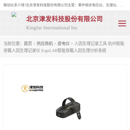
眼动仪多少钱?北京津发科技股份有限公司主营：事件相关电位仪、生理仪、肌电仪、脑电仪、皮电仪、眼动仪；是国家级高新技术企业、科技部认定的科技型中小企业和中关村高新技术企业，具备保密资格，具备自主进出口经营权；自主研发技术、产品与服务荣获多项省部级科学技术奖励、国家发明专利、国家软件著作权和省部级新技术新产品（服务）认证。
北京津发科技股份有限公司
Kingfar International Inc
当前位置：
首页
>
供应商机
>
皮电仪
> 人因生理记录工具 杭州智能
皮电仪
脑电仪
穿戴人因生理记录仪 ErgoLAB智能穿戴人因生理分析系统
肌电仪
生理仪
事件相关电位仪
眼动仪多少钱
行为观察与表情分析
动作捕捉与生物力学
情绪与生理记录
人机交互实验室
神经营销与消费行为实验
车俩与驾驶模拟