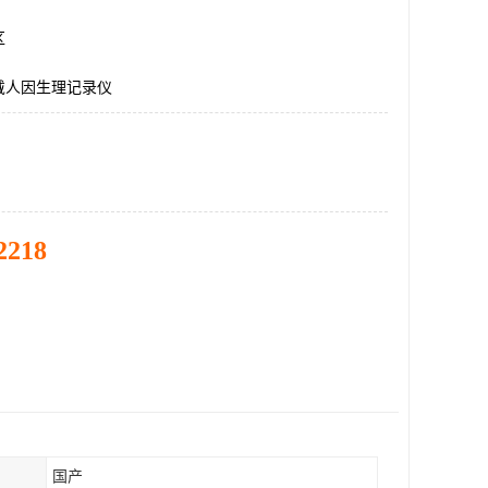
区
戴人因生理记录仪
2218
国产