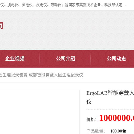
眼动仪多少钱?北京津发科技股份有限公司主营：事件相关电位仪、生理仪、肌电仪、脑电仪、皮电仪、眼动仪；是国家级高新技术企业、科技部认定的科技型中小企业和中关村高新技术企业，具备保密资格，具备自主进出口经营权；自主研发技术、产品与服务荣获多项省部级科学技术奖励、国家发明专利、国家软件著作权和省部级新技术新产品（服务）认证。
司
企业视频
公司介绍
公司动态
戴人因生理记录装置 成都智能穿戴人因生理记录仪
ErgoLAB智能穿
仪
1000000.
价格：
产品数量：
100.00台