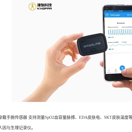
B可穿戴手腕传感器 支持测量SpO2血容量脉搏、EDA皮肤电、SKT皮肤
人因与生理记录仪。