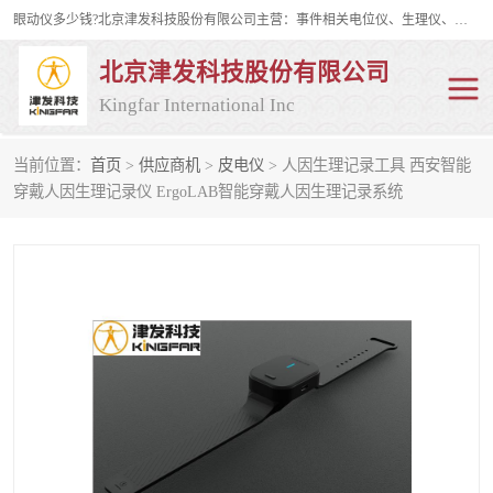
眼动仪多少钱?北京津发科技股份有限公司主营：事件相关电位仪、生理仪、肌电仪、脑电仪、皮电仪、眼动仪；是国家级高新技术企业、科技部认定的科技型中小企业和中关村高新技术企业，具备保密资格，具备自主进出口经营权；自主研发技术、产品与服务荣获多项省部级科学技术奖励、国家发明专利、国家软件著作权和省部级新技术新产品（服务）认证。
北京津发科技股份有限公司
Kingfar International Inc
当前位置：
首页
>
供应商机
>
皮电仪
> 人因生理记录工具 西安智能
皮电仪
脑电仪
穿戴人因生理记录仪 ErgoLAB智能穿戴人因生理记录系统
肌电仪
生理仪
事件相关电位仪
眼动仪多少钱
行为观察与表情分析
动作捕捉与生物力学
情绪与生理记录
人机交互实验室
神经营销与消费行为实验
车俩与驾驶模拟