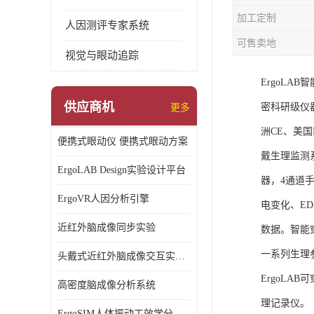
加工定制
人因测评专家系统
可售卖地
视觉与眼动追踪
ErgoL
供应商机
密科研级仪
更多
洲CE、美国F
便携式眼动仪 便携式眼动方案
戴生理监测
ErgoLAB Design实验设计平台
器，4通道
ErgoVR人因分析引擎
电变化、E
近红外脑成像同步实验
数据。智能
一系列生理
头戴式近红外脑成像交互实验室
ErgoLA
高密度脑成像分析系统
理记录仪。
ErgoSIM人体振动工效学分析系统