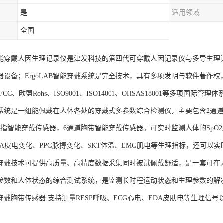
是
适用领域
全国
AB智能穿戴人因生理记录仪是津发科技的第四代可穿戴人因记录仪与多导生
器设备；ErgoLAB智能穿戴系统是完全技术，具有多项发明与软件著作
CC、欧盟Rohs、ISO9001、ISO14001、OHSAS18001等多项国际
系统是一组能佩戴在人体各处的穿戴式多参数综合检测仪，主要包含2通道
手指智能穿戴传感器，6通道胸带智能穿戴传感器。可实时监测人体的SpO2血
DA皮电变化、PPG脉搏变化、SKT体温、EMG肌电等生理指标，还可以
穿戴技术可提供高质量、高精度数据采集同时被试佩戴舒适，是一套可在
参数和人体状态的综合测试系统，是监测长时程运动状态和生理参数的解
B可穿戴胸带传感器 支持测量RESP呼吸、ECG心电、EDA皮肤电等生理