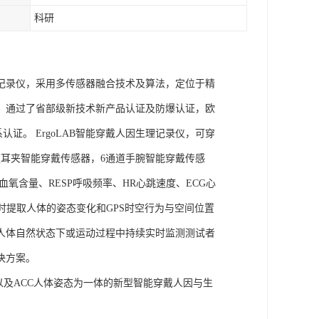
科研
理记录仪，采用多传感器融合技术及算法，定位于精
权，通过了省部级新技术新产品认证及防爆认证，欧
管理体系认证。 ErgoLAB智能穿戴人因生理记录仪，可穿
耳夹智能穿戴传感器，6通道手腕智能穿戴传感
氧含量、RESP呼吸频率、HR心跳速度、ECG心
实时提取人体的姿态变化和GPS时空行为与空间位置
人体自然状态下或运动过程中持续实时监测测试者
决方案。
信号以及ACC人体姿态为一体的新型智能穿戴人因与生