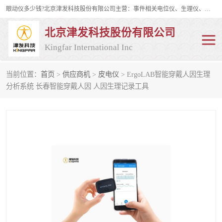
眼动仪多少钱?北京津发科技股份有限公司主营：事件相关电位仪、生理仪、肌电仪、脑电仪、皮电仪、眼动仪；是国家级高新技术企业、科技部认定的科技型中小企业和中关村高新技术企业，具备保密资格，具备自主进出口经营权；自主研发技术、产品与服务荣获多项省部级科学技术奖励、国家发明专利、国家软件著作权和省部级新技术新产品（服务）认证。
北京津发科技股份有限公司
Kingfar International Inc
当前位置：
首页
>
供应商机
>
皮电仪
> ErgoLAB智能穿戴人因生理
皮电仪
脑电仪
分析系统 长春智能穿戴人因 人因生理记录工具
肌电仪
生理仪
事件相关电位仪
眼动仪多少钱
行为观察与表情分析
动作捕捉与生物力学
情绪与生理记录
人机交互实验室
神经营销与消费行为实验
车俩与驾驶模拟