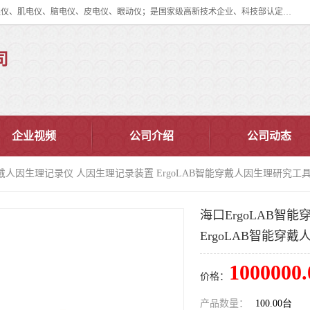
眼动仪多少钱?北京津发科技股份有限公司主营：事件相关电位仪、生理仪、肌电仪、脑电仪、皮电仪、眼动仪；是国家级高新技术企业、科技部认定的科技型中小企业和中关村高新技术企业，具备保密资格，具备自主进出口经营权；自主研发技术、产品与服务荣获多项省部级科学技术奖励、国家发明专利、国家软件著作权和省部级新技术新产品（服务）认证。
司
企业视频
公司介绍
公司动态
能穿戴人因生理记录仪 人因生理记录装置 ErgoLAB智能穿戴人因生理研究工
海口ErgoLAB智
ErgoLAB智能穿
1000000.
价格：
产品数量：
100.00台