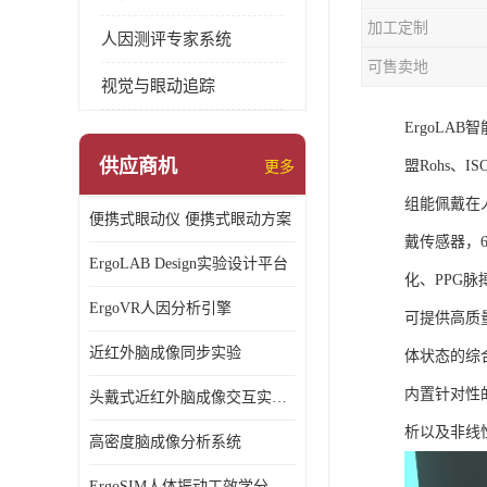
加工定制
人因测评专家系统
可售卖地
视觉与眼动追踪
ErgoL
供应商机
盟Rohs、I
更多
组能佩戴在
便携式眼动仪 便携式眼动方案
戴传感器，6
ErgoLAB Design实验设计平台
化、PPG
ErgoVR人因分析引擎
可提供高质
近红外脑成像同步实验
体状态的综
内置针对性
头戴式近红外脑成像交互实验室
析以及非线
高密度脑成像分析系统
ErgoSIM人体振动工效学分析系统