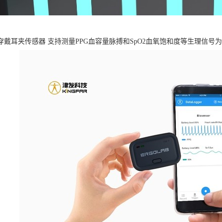
B可穿戴耳夹传感器 支持测量PPG血容量脉搏和SpO2血氧饱和度等生理