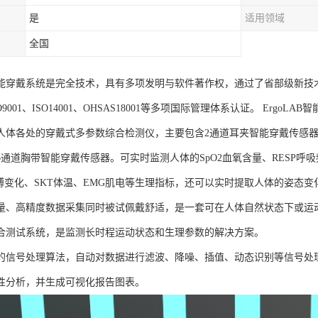
是
适用领域
全国
AB智能穿戴系统是完全技术，具有多项发明与软件著作权，通过了省部级新技
SO9001、ISO14001、OHSAS18001等多项国际管理体系认证。 Er
人体各处的穿戴式多参数综合检测仪，主要包含2通道耳夹智能穿戴传感器
通道胸带智能穿戴传感器。可实时监测人体的SpO2血氧含量、RESP呼吸
脉搏变化、SKT体温、EMG肌电等生理指标，还可以实时提取人体的姿态变
量、高精度数据采集同时被试佩戴舒适，是一套可在人体自然状态下或运
合测试系统，是监测长时程运动状态和生理参数的解决方案。
的信号处理算法，自动对数据进行滤波、降噪、插值、动态识别等信号处
性分析，并生成可视化报告图表。