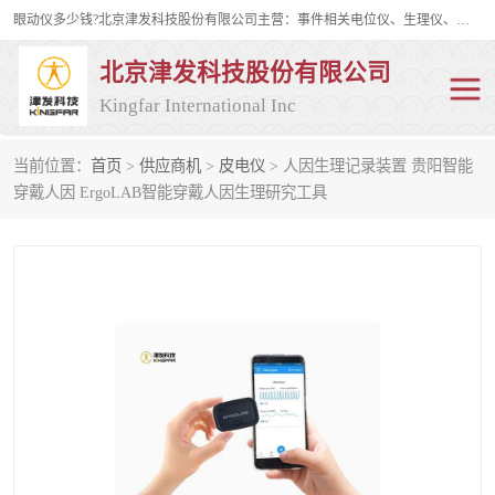
眼动仪多少钱?北京津发科技股份有限公司主营：事件相关电位仪、生理仪、肌电仪、脑电仪、皮电仪、眼动仪；是国家级高新技术企业、科技部认定的科技型中小企业和中关村高新技术企业，具备保密资格，具备自主进出口经营权；自主研发技术、产品与服务荣获多项省部级科学技术奖励、国家发明专利、国家软件著作权和省部级新技术新产品（服务）认证。
北京津发科技股份有限公司
Kingfar International Inc
当前位置：
首页
>
供应商机
>
皮电仪
> 人因生理记录装置 贵阳智能
皮电仪
脑电仪
穿戴人因 ErgoLAB智能穿戴人因生理研究工具
肌电仪
生理仪
事件相关电位仪
眼动仪多少钱
行为观察与表情分析
动作捕捉与生物力学
情绪与生理记录
人机交互实验室
神经营销与消费行为实验
车俩与驾驶模拟