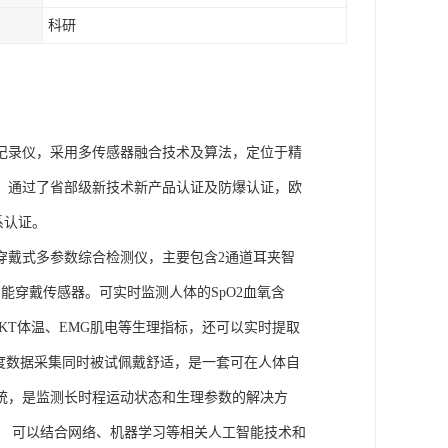
科研
理记录仪，采用多传感器融合技术及算法，定位于精
权，通过了省部级新技术新产品认证及防爆认证，欧
体系认证。
的穿戴式多参数综合检测仪，主要包含2通道耳夹智
能穿戴传感器。可实时监测人体的SpO2血氧含
、SKT体温、EMG肌电等生理指标，还可以实时提取
度数据采集同时被试佩戴舒适，是一套可在人体自
统，是监测长时程运动状态和生理参数的解决方
， 可以结合网络、机器学习等相关人工智能技术和