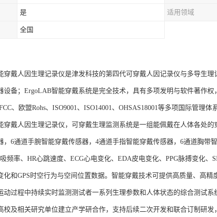
是
适用领域
全国
AB智能穿戴人因生理记录仪是津发科技的第四代可穿戴人因记录仪与多导生
器设备；ErgoLAB智能穿戴系统是完全技术，具有多项发明与软件著作
CC、欧盟Rohs、ISO9001、ISO14001、OHSAS18001等多项国际管理
AB智能穿戴人因生理记录仪，可穿戴生理监测系统是一组能佩戴在人体各处
器，6通道手腕智能穿戴传感器，4通道手指智能穿戴传感器，6通道胸带智
呼吸频率、HR心跳速度、ECG心电变化、EDA皮电变化、PPG脉搏变化
变化和GPS时空行为与空间位置数据。智能穿戴技术可提供高质量、高精
运动过程中持续实时监测测试者一系列生理参数和人体状态的综合测试系
高校及相关研究单位建立产学研合作，支持后续二次开发和联合订制研发