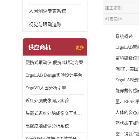
加工定制
人因测评专家系统
可售卖地
视觉与眼动追踪
系统概述
供应商机
ErgoL
更多
密科研级仪
便携式眼动仪 便携式眼动方案
洲CE、美国F
ErgoLAB Design实验设计平台
ErgoL
ErgoVR人因分析引擎
能穿戴传感
近红外脑成像同步实验
量、RESP
人体的姿态
头戴式近红外脑成像交互实验室
然状态下或
高密度脑成像分析系统
案。通过与
ErgoSIM人体振动工效学分析系统