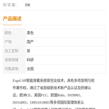
阅 读 量：
358
产品描述
颜色
黑色
产地
国产
加工定制
是
适用领域
科研
可售卖地
全国
ErgoLAB智能穿戴系统是完全技术，具有多项发明与软
件著作权，通过了省部级新技术新产品认证及防爆认
证，欧洲CE、美国FCC、欧盟Rohs、ISO9001、
ISO14001、OHSAS18001等多项国际管理体系认