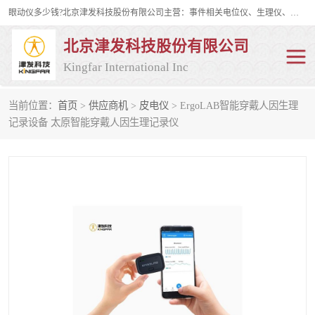
眼动仪多少钱?北京津发科技股份有限公司主营：事件相关电位仪、生理仪、肌电仪、脑电仪、皮电仪、眼动仪；是国家级高新技术企业、科技部认定的科技型中小企业和中关村高新技术企业，具备保密资格，具备自主进出口经营权；自主研发技术、产品与服务荣获多项省部级科学技术奖励、国家发明专利、国家软件著作权和省部级新技术新产品（服务）认证。
北京津发科技股份有限公司
Kingfar International Inc
当前位置：
首页
>
供应商机
>
皮电仪
> ErgoLAB智能穿戴人因生理
皮电仪
脑电仪
记录设备 太原智能穿戴人因生理记录仪
肌电仪
生理仪
事件相关电位仪
眼动仪多少钱
行为观察与表情分析
动作捕捉与生物力学
情绪与生理记录
人机交互实验室
神经营销与消费行为实验
车俩与驾驶模拟