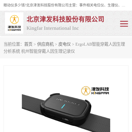
眼动仪多少钱?北京津发科技股份有限公司主营：事件相关电位仪、生理仪、肌电仪、脑电仪、皮电仪、眼动仪；是国家级高新技术企业、科技部认定的科技型中小企业和中关村高新技术企业，具备保密资格，具备自主进出口经营权；自主研发技术、产品与服务荣获多项省部级科学技术奖励、国家发明专利、国家软件著作权和省部级新技术新产品（服务）认证。
北京津发科技股份有限公司
Kingfar International Inc
当前位置：
首页
>
供应商机
>
皮电仪
> ErgoLAB智能穿戴人因生理
皮电仪
脑电仪
分析系统 杭州智能穿戴人因生理记录仪
肌电仪
生理仪
事件相关电位仪
眼动仪多少钱
行为观察与表情分析
动作捕捉与生物力学
情绪与生理记录
人机交互实验室
神经营销与消费行为实验
车俩与驾驶模拟