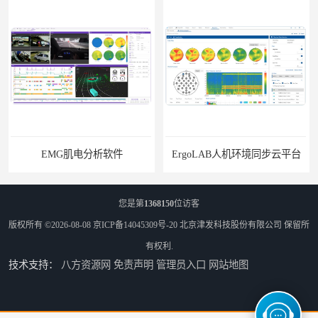
EMG肌电分析软件
ErgoLAB人机环境同步云平台
您是第
1368150
位访客
版权所有 ©2026-08-08
京ICP备14045309号-20
北京津发科技股份有限公司
保留所
有权利.
技术支持：
八方资源网
免责声明
管理员入口
网站地图