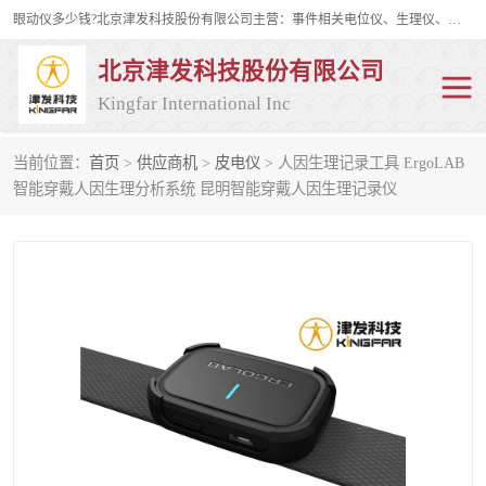
眼动仪多少钱?北京津发科技股份有限公司主营：事件相关电位仪、生理仪、肌电仪、脑电仪、皮电仪、眼动仪；是国家级高新技术企业、科技部认定的科技型中小企业和中关村高新技术企业，具备保密资格，具备自主进出口经营权；自主研发技术、产品与服务荣获多项省部级科学技术奖励、国家发明专利、国家软件著作权和省部级新技术新产品（服务）认证。
北京津发科技股份有限公司
Kingfar International Inc
当前位置：
首页
>
供应商机
>
皮电仪
> 人因生理记录工具 ErgoLAB
皮电仪
脑电仪
智能穿戴人因生理分析系统 昆明智能穿戴人因生理记录仪
肌电仪
生理仪
事件相关电位仪
眼动仪多少钱
行为观察与表情分析
动作捕捉与生物力学
情绪与生理记录
人机交互实验室
神经营销与消费行为实验
车俩与驾驶模拟