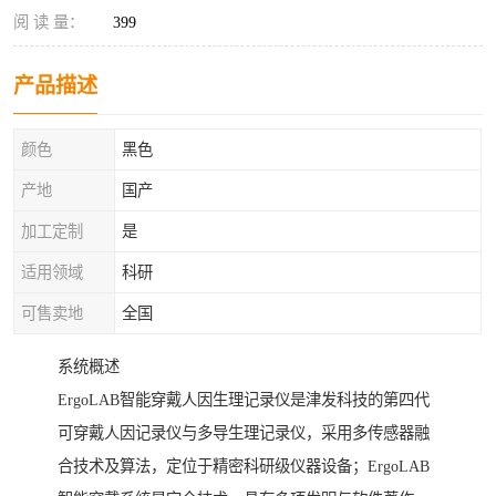
阅 读 量：
399
产品描述
颜色
黑色
产地
国产
加工定制
是
适用领域
科研
可售卖地
全国
系统概述
ErgoLAB智能穿戴人因生理记录仪是津发科技的第四代
可穿戴人因记录仪与多导生理记录仪，采用多传感器融
合技术及算法，定位于精密科研级仪器设备；ErgoLAB