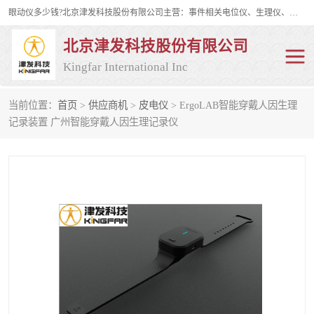
眼动仪多少钱?北京津发科技股份有限公司主营：事件相关电位仪、生理仪、肌电仪、脑电仪、皮电仪、眼动仪；是国家级高新技术企业、科技部认定的科技型中小企业和中关村高新技术企业，具备保密资格，具备自主进出口经营权；自主研发技术、产品与服务荣获多项省部级科学技术奖励、国家发明专利、国家软件著作权和省部级新技术新产品（服务）认证。
北京津发科技股份有限公司
Kingfar International Inc
当前位置：
首页
>
供应商机
>
皮电仪
> ErgoLAB智能穿戴人因生理
皮电仪
脑电仪
记录装置 广州智能穿戴人因生理记录仪
肌电仪
生理仪
事件相关电位仪
眼动仪多少钱
行为观察与表情分析
动作捕捉与生物力学
情绪与生理记录
人机交互实验室
神经营销与消费行为实验
车俩与驾驶模拟