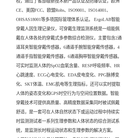
权，通过了省部级新技术新产品认证及防爆认证，欧洲
CE、美国FCC、欧盟Rohs、ISO9001、ISO14001、
OHSAS18001等多项国际管理体系认证。 ErgoLAB智能
穿戴人因生理记录仪，可穿戴生理监测系统是一组能佩
戴在人体各处的穿戴式多参数综合检测仪，主要包含2通
道耳夹智能穿戴传感器，6通道手腕智能穿戴传感器，4
通道手指智能穿戴传感器，6通道胸带智能穿戴传感器。
可实时监测人体的SpO2血氧含量、RESP呼吸频率、HR
心跳速度、ECG心电变化、EDA皮电变化、PPG脉搏变
化、SKT体温、EMG肌电等生理指标，还可以实时提取
人体的姿态变化和GPS时空行为与空间位置数据。智能
穿戴技术可提供高质量、高精度数据采集同时被试佩戴
舒适，是一套可在人体自然状态下或运动过程中持续实
时监测测试者一系列生理参数和人体状态的综合测试系
统，是监测长时程运动状态和生理参数的解决方案。