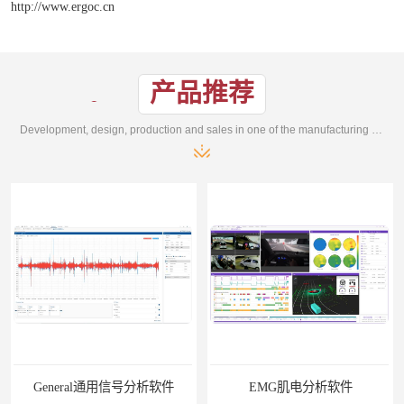
http://www.ergoc.cn
产品推荐
Development, design, production and sales in one of the manufacturing enterprises
General通用信号分析软件
EMG肌电分析软件