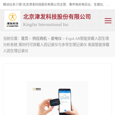
眼动仪多少钱?北京津发科技股份有限公司主营：事件相关电位仪、生理仪、肌电仪、脑电仪、皮电仪、眼动仪；是国家级高新技术企业、科技部认定的科技型中小企业和中关村高新技术企业，具备保密资格，具备自主进出口经营权；自主研发技术、产品与服务荣获多项省部级科学技术奖励、国家发明专利、国家软件著作权和省部级新技术新产品（服务）认证。
北京津发科技股份有限公司
Kingfar International Inc
当前位置：
首页
>
供应商机
>
皮电仪
> ErgoLAB智能穿戴人因生理
皮电仪
脑电仪
分析系统 第四代可穿戴人因记录仪与多导生理记录仪 南昌智能穿戴
人因生理记录仪
肌电仪
生理仪
事件相关电位仪
眼动仪多少钱
行为观察与表情分析
动作捕捉与生物力学
情绪与生理记录
人机交互实验室
神经营销与消费行为实验
车俩与驾驶模拟