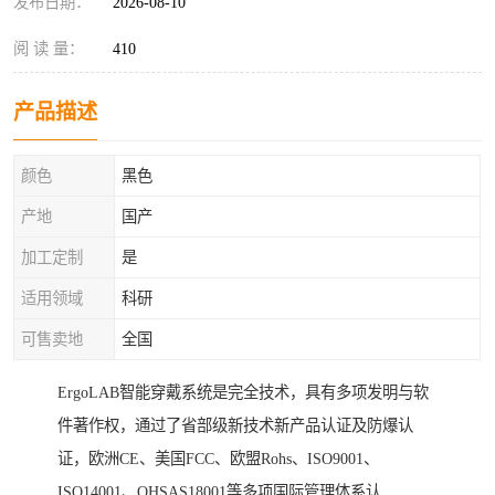
发布日期：
2026-08-10
阅 读 量：
410
产品描述
颜色
黑色
产地
国产
加工定制
是
适用领域
科研
可售卖地
全国
ErgoLAB智能穿戴系统是完全技术，具有多项发明与软
件著作权，通过了省部级新技术新产品认证及防爆认
证，欧洲CE、美国FCC、欧盟Rohs、ISO9001、
ISO14001、OHSAS18001等多项国际管理体系认