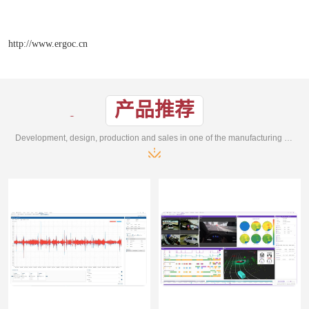
http://www.ergoc.cn
产品推荐
Development, design, production and sales in one of the manufacturing enterprises