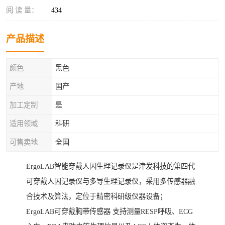
阅 读 量：
434
产品描述
颜色
黑色
产地
国产
加工定制
是
适用领域
科研
可售卖地
全国
ErgoLAB智能穿戴人因生理记录仪是津发科技的第四代
可穿戴人因记录仪与多导生理记录仪，采用多传感器融
合技术及算法，定位于精密科研级仪器设备；
ErgoLAB可穿戴胸带传感器 支持测量RESP呼吸、ECG