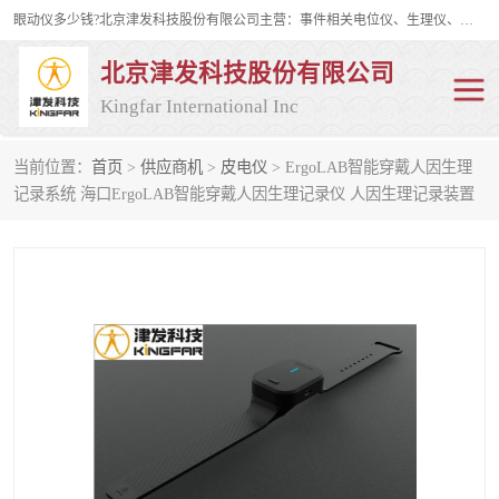
眼动仪多少钱?北京津发科技股份有限公司主营：事件相关电位仪、生理仪、肌电仪、脑电仪、皮电仪、眼动仪；是国家级高新技术企业、科技部认定的科技型中小企业和中关村高新技术企业，具备保密资格，具备自主进出口经营权；自主研发技术、产品与服务荣获多项省部级科学技术奖励、国家发明专利、国家软件著作权和省部级新技术新产品（服务）认证。
北京津发科技股份有限公司
Kingfar International Inc
当前位置：
首页
>
供应商机
>
皮电仪
> ErgoLAB智能穿戴人因生理
皮电仪
脑电仪
记录系统 海口ErgoLAB智能穿戴人因生理记录仪 人因生理记录装置
肌电仪
生理仪
事件相关电位仪
眼动仪多少钱
行为观察与表情分析
动作捕捉与生物力学
情绪与生理记录
人机交互实验室
神经营销与消费行为实验
车俩与驾驶模拟