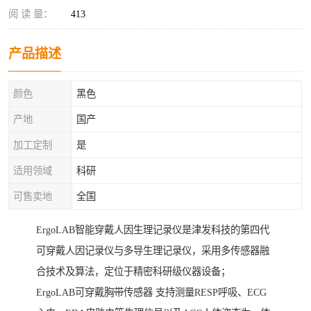
阅 读 量：
413
产品描述
颜色
黑色
产地
国产
加工定制
是
适用领域
科研
可售卖地
全国
ErgoLAB智能穿戴人因生理记录仪是津发科技的第四代
可穿戴人因记录仪与多导生理记录仪，采用多传感器融
合技术及算法，定位于精密科研级仪器设备；
ErgoLAB可穿戴胸带传感器 支持测量RESP呼吸、ECG