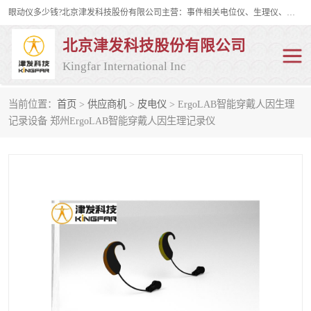
眼动仪多少钱?北京津发科技股份有限公司主营：事件相关电位仪、生理仪、肌电仪、脑电仪、皮电仪、眼动仪；是国家级高新技术企业、科技部认定的科技型中小企业和中关村高新技术企业，具备保密资格，具备自主进出口经营权；自主研发技术、产品与服务荣获多项省部级科学技术奖励、国家发明专利、国家软件著作权和省部级新技术新产品（服务）认证。
北京津发科技股份有限公司
Kingfar International Inc
当前位置：
首页
>
供应商机
>
皮电仪
> ErgoLAB智能穿戴人因生理
皮电仪
脑电仪
记录设备 郑州ErgoLAB智能穿戴人因生理记录仪
肌电仪
生理仪
事件相关电位仪
眼动仪多少钱
行为观察与表情分析
动作捕捉与生物力学
情绪与生理记录
人机交互实验室
神经营销与消费行为实验
车俩与驾驶模拟