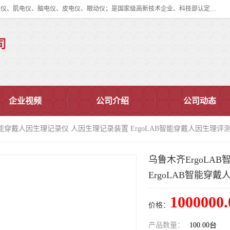
眼动仪多少钱?北京津发科技股份有限公司主营：事件相关电位仪、生理仪、肌电仪、脑电仪、皮电仪、眼动仪；是国家级高新技术企业、科技部认定的科技型中小企业和中关村高新技术企业，具备保密资格，具备自主进出口经营权；自主研发技术、产品与服务荣获多项省部级科学技术奖励、国家发明专利、国家软件著作权和省部级新技术新产品（服务）认证。
司
企业视频
公司介绍
公司动态
B智能穿戴人因生理记录仪 人因生理记录装置 ErgoLAB智能穿戴人因生理评
乌鲁木齐ErgoLA
ErgoLAB智能穿
1000000.
价格：
产品数量：
100.00台