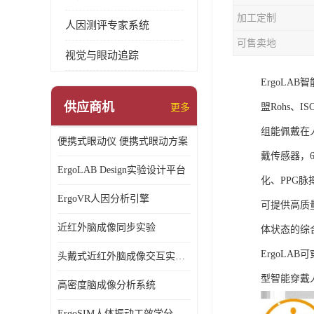
加工定制
人因测评专家系统
可售卖地
视觉与眼动追踪
ErgoL
供应商机
盟Rohs、I
更多
组能佩戴在
便携式眼动仪 便携式眼动方案
戴传感器，6
ErgoLAB Design实验设计平台
化、PPG
ErgoVR人因分析引擎
可提供高质
近红外脑成像同步实验
体状态的综
ErgoLA
头戴式近红外脑成像交互实验室
型智能穿戴
高密度脑成像分析系统
ErgoSIM人体振动工效学分析系统