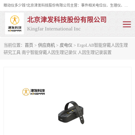
眼动仪多少钱?北京津发科技股份有限公司主营：事件相关电位仪、生理仪、肌电仪、脑电仪、皮电仪、眼动仪；是国家级高新技术企业、科技部认定的科技型中小企业和中关村高新技术企业，具备保密资格，具备自主进出口经营权；自主研发技术、产品与服务荣获多项省部级科学技术奖励、国家发明专利、国家软件著作权和省部级新技术新产品（服务）认证。
北京津发科技股份有限公司
Kingfar International Inc
当前位置：
首页
>
供应商机
>
皮电仪
> ErgoLAB智能穿戴人因生理
皮电仪
脑电仪
研究工具 南宁智能穿戴人因生理记录仪 人因生理记录装置
肌电仪
生理仪
事件相关电位仪
眼动仪多少钱
行为观察与表情分析
动作捕捉与生物力学
情绪与生理记录
人机交互实验室
神经营销与消费行为实验
车俩与驾驶模拟