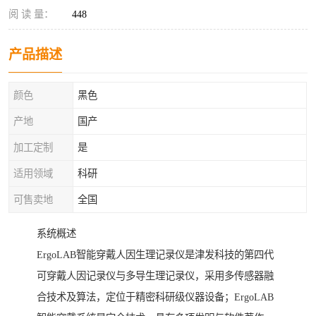
阅 读 量：
448
产品描述
颜色
黑色
产地
国产
加工定制
是
适用领域
科研
可售卖地
全国
系统概述
ErgoLAB智能穿戴人因生理记录仪是津发科技的第四代
可穿戴人因记录仪与多导生理记录仪，采用多传感器融
合技术及算法，定位于精密科研级仪器设备；ErgoLAB