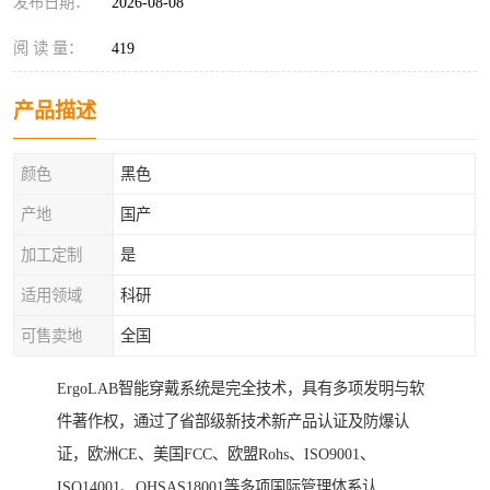
发布日期：
2026-08-08
阅 读 量：
419
产品描述
颜色
黑色
产地
国产
加工定制
是
适用领域
科研
可售卖地
全国
ErgoLAB智能穿戴系统是完全技术，具有多项发明与软
件著作权，通过了省部级新技术新产品认证及防爆认
证，欧洲CE、美国FCC、欧盟Rohs、ISO9001、
ISO14001、OHSAS18001等多项国际管理体系认