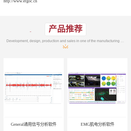
http://www.ergoc.cn
产品推荐
Development, design, production and sales in one of the manufacturing enterprises
General通用信号分析软件
EMG肌电分析软件