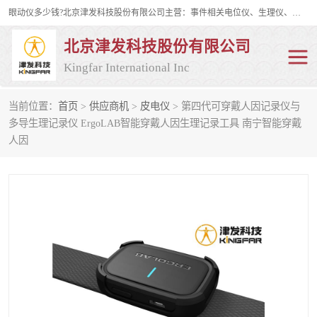
眼动仪多少钱?北京津发科技股份有限公司主营：事件相关电位仪、生理仪、肌电仪、脑电仪、皮电仪、眼动仪；是国家级高新技术企业、科技部认定的科技型中小企业和中关村高新技术企业，具备保密资格，具备自主进出口经营权；自主研发技术、产品与服务荣获多项省部级科学技术奖励、国家发明专利、国家软件著作权和省部级新技术新产品（服务）认证。
北京津发科技股份有限公司
Kingfar International Inc
当前位置：
首页
>
供应商机
>
皮电仪
> 第四代可穿戴人因记录仪与
皮电仪
脑电仪
多导生理记录仪 ErgoLAB智能穿戴人因生理记录工具 南宁智能穿戴
人因
肌电仪
生理仪
事件相关电位仪
眼动仪多少钱
行为观察与表情分析
动作捕捉与生物力学
情绪与生理记录
人机交互实验室
神经营销与消费行为实验
车俩与驾驶模拟