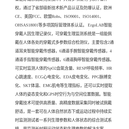
权，通过了省部级新技术新产品认证及防爆认证，欧洲
CE、美国FCC、欧盟Rohs、ISO9001、ISO14001、
OHSAS18001等多项国际管理体系认证。 ErgoLAB智能
穿戴人因生理记录仪，可穿戴生理监测系统是一组能佩
戴在人体各处的穿戴式多参数综合检测仪，主要包含2通
道耳夹智能穿戴传感器，6通道手腕智能穿戴传感器，4
通道手指智能穿戴传感器，6通道胸带智能穿戴传感器。
可实时监测人体的SpO2血氧含量、RESP呼吸频率、HR
心跳速度、ECG心电变化、EDA皮电变化、PPG脉搏变
化、SKT体温、EMG肌电等生理指标，还可以实时提取
人体的姿态变化和GPS时空行为与空间位置数据。智能
穿戴技术可提供高质量、高精度数据采集同时被试佩戴
舒适，是一套可在人体自然状态下或运动过程中持续实
时监测测试者一系列生理参数和人体状态的综合测试系
统，是监测长时程运动状态和生理参数的解决方案。