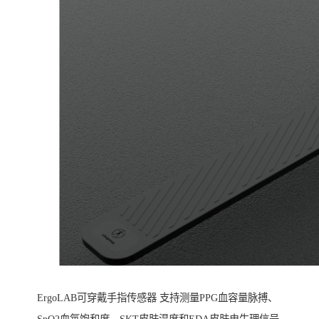
ErgoLAB可穿戴手指传感器 支持测量PPG血容量脉搏、