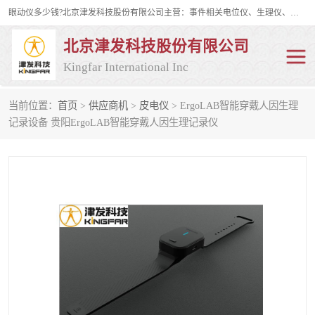
眼动仪多少钱?北京津发科技股份有限公司主营：事件相关电位仪、生理仪、肌电仪、脑电仪、皮电仪、眼动仪；是国家级高新技术企业、科技部认定的科技型中小企业和中关村高新技术企业，具备保密资格，具备自主进出口经营权；自主研发技术、产品与服务荣获多项省部级科学技术奖励、国家发明专利、国家软件著作权和省部级新技术新产品（服务）认证。
北京津发科技股份有限公司
Kingfar International Inc
当前位置：
首页
>
供应商机
>
皮电仪
> ErgoLAB智能穿戴人因生理
皮电仪
脑电仪
记录设备 贵阳ErgoLAB智能穿戴人因生理记录仪
肌电仪
生理仪
事件相关电位仪
眼动仪多少钱
行为观察与表情分析
动作捕捉与生物力学
情绪与生理记录
人机交互实验室
神经营销与消费行为实验
车俩与驾驶模拟