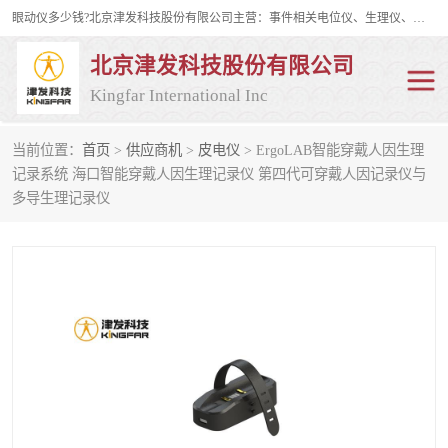
眼动仪多少钱?北京津发科技股份有限公司主营：事件相关电位仪、生理仪、肌电仪、脑电仪、皮电仪、眼动仪；是国家级高新技术企业、科技部认定的科技型中小企业和中关村高新技术企业，具备保密资格，具备自主进出口经营权；自主研发技术、产品与服务荣获多项省部级科学技术奖励、国家发明专利、国家软件著作权和省部级新技术新产品（服务）认证。
北京津发科技股份有限公司
Kingfar International Inc
当前位置：
首页
>
供应商机
>
皮电仪
> ErgoLAB智能穿戴人因生理
皮电仪
脑电仪
记录系统 海口智能穿戴人因生理记录仪 第四代可穿戴人因记录仪与
多导生理记录仪
肌电仪
生理仪
事件相关电位仪
眼动仪多少钱
行为观察与表情分析
动作捕捉与生物力学
情绪与生理记录
人机交互实验室
神经营销与消费行为实验
车俩与驾驶模拟