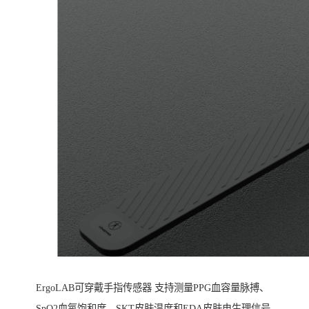
ErgoLAB可穿戴手指传感器 支持测量PPG血容量脉搏、
SpO2血氧饱和度、SKT皮肤温度和EDA皮肤电生理信号