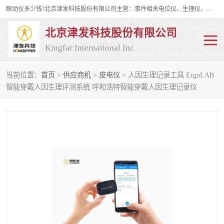
眼动仪多少钱?北京津发科技股份有限公司主营：事件相关电位仪、生理仪、肌电仪、脑电仪、皮电仪、眼动仪；是国家级高新技术企业、科技部认定的科技型中小企业和中关村高新技术企业，具备保密资格，具备自主进出口经营权；自主研发技术、产品与服务荣获多项省部级科学技术奖励、国家发明专利、国家软件著作权和省部级新技术新产品（服务）认证。
北京津发科技股份有限公司
Kingfar International Inc
当前位置：
首页
>
供应商机
>
皮电仪
> 人因生理记录工具 ErgoLAB
皮电仪
脑电仪
智能穿戴人因生理评测系统 呼和浩特智能穿戴人因生理记录仪
肌电仪
生理仪
事件相关电位仪
眼动仪多少钱
行为观察与表情分析
动作捕捉与生物力学
情绪与生理记录
人机交互实验室
神经营销与消费行为实验
车俩与驾驶模拟