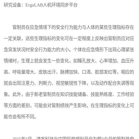
研究设备：ErgoLAB人机环境同步平台
室
人机环境同步云平台
人因测评专家系统
视觉与眼动追踪
管制员在应急情境下的安全行为能力与人体的某些生理指标存在
一定关联，这些生理指标的变化可在一定程度上反映出管制员应对应
急突发状况时安全行为能力的大小。个体在应急情形下出现心理紧张
情绪时，生理上就会发生一些变化，如瞳孔放大、心率增加、血压升
高、呼吸量增大、皮肤出汗、脉搏加快、口渴、脸部发红等，相应的
就会出现注意力、判断力、视觉敏锐性下降，以及动作配合失调等现
象。此外，由于新老管制员在知识技能储备、技能熟练度、工作经验
等方面的差别，可能会对管制绩效产生影响，在生理指标的变化上可
能也会有所不同。