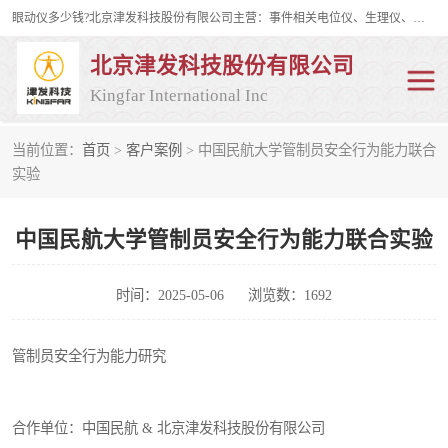
眼动仪多少钱?北京津发科技股份有限公司主营：事件相关电位仪、生理仪、肌电仪、脑电仪、皮电仪、眼动仪；是国家级高新技术企业、科技部认定的科技型中小企业和中关村高新技术企业，具备保密资格，具备自主进出口经营权；自主研发技术、产品与服务荣获多项省部级科学技术奖励、国家发明专利、国家软件著作权和省部级新技术新产品（服务）认证。
北京津发科技股份有限公司
Kingfar International Inc
当前位置：
首页
>
客户案例
> 中国民航大学管制员安全行为能力联合
皮电仪
脑电仪
实验
肌电仪
生理仪
中国民航大学管制员安全行为能力联合实验
事件相关电位仪
眼动仪多少钱
时间：2025-05-06
浏览数：1692
行为观察与表情分析
动作捕捉与生物力学
管制员安全行为能力研究
情绪与生理记录
人机交互实验室
神经营销与消费行为实验
车俩与驾驶模拟
合作单位：中国民航 & 北京津发科技股份有限公司