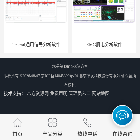
General通用信号分析软件
EMG肌电分析软件
您是第
1361538
位访客
版权所有 ©2026-08-07
京ICP备14045309号-20
北京津发科技股份有限公司
保留所
有权利.
技术支持：
八方资源网
免责声明
管理员入口
网站地图
ErgoLAB人机环境同步云平台
OMS材料物理光学属性测量仪
首页
产品分类
热线电话
在线咨询