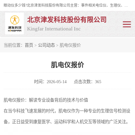
眼动仪多少钱?北京津发科技股份有限公司主营：事件相关电位仪、生理仪、肌电仪、脑电仪、皮电仪、眼动仪；是国家级高新技术企业、科技部认定的科技型中小企业和中关村高新技术企业，具备保密资格，具备自主进出口经营权；自主研发技术、产品与服务荣获多项省部级科学技术奖励、国家发明专利、国家软件著作权和省部级新技术新产品（服务）认证。
北京津发科技股份有限公司
Kingfar International Inc
当前位置：
首页
>
公司动态
> 肌电仪报价
皮电仪
脑电仪
肌电仪报价
肌电仪
生理仪
事件相关电位仪
眼动仪多少钱
时间：2026-05-14
点击次数：365
行为观察与表情分析
动作捕捉与生物力学
肌电仪报价：解读专业设备背后的技术与价值
在当今科技飞速发展的时代，肌电仪作为一种专业的生理信号检测设
情绪与生理记录
人机交互实验室
备，正日益受到康复医学、运动科学和人机交互等领域的广泛关注。
神经营销与消费行为实验
车俩与驾驶模拟