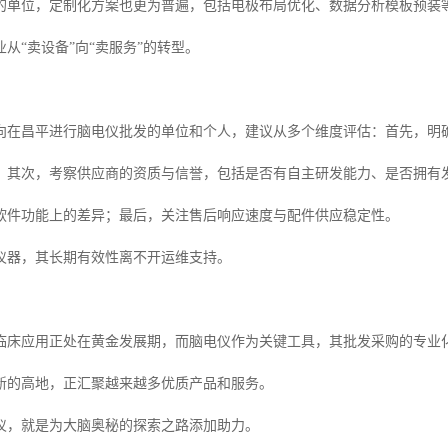
的单位，定制化方案也更为普遍，包括电极布局优化、数据分析模板预装
从“卖设备”向“卖服务”的转型。
向在昌平进行脑电仪批发的单位和个人，建议从多个维度评估：首先，明
；其次，考察供应商的资质与信誉，包括是否有自主研发能力、是否拥有
软件功能上的差异；最后，关注售后响应速度与配件供应稳定性。
仪器，其长期有效性离不开运维支持。
临床应用正处在黄金发展期，而脑电仪作为关键工具，其批发采购的专业
新的高地，正汇聚越来越多优质产品和服务。
仪，就是为大脑奥秘的探索之路添加助力。