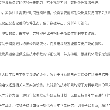
仪应具备稳定的信号采集能力，抗干扰能力强，数据处理算法先进。
中，实验往往需要长时间连续监测，设备需要能够耐受反复使用而不丢失
电仪应配备完善的软件生态，便于数据导出、分析和可视化。
，电极数量、采样率、共模抑制比等指标是衡量性能的重要维度。
有助于捕捉更快的神经活动变化，而多电极配置能覆盖更广泛的脑区。
批发渠道会提供这些技术参数的详细说明，并支持用户根据具体需求定制
耕人因工程与工效学领域的企业，致力于推动脑电仪等设备在科研与临床
脑电仪还是相关人因实验设备，其背后的技术积累均源于对科学规律的深
人才培养方面，2012年起便发起科研支持计划，无偿支持青年学者进行科学
研究基金，借鉴严格评审标准对优秀青年学者研究计划书予以资助；201