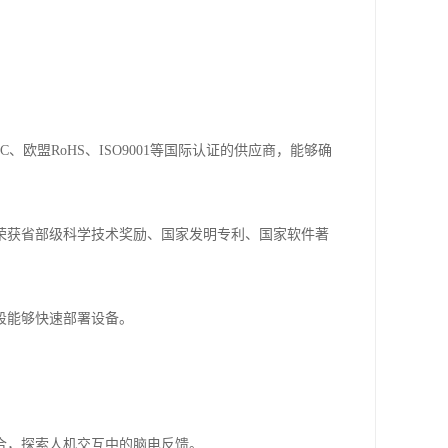
欧盟RoHS、ISO9001等国际认证的供应商，能够确
荣获省部级科学技术奖励、国家发明专利、国家软件著
段能够快速部署设备。
合，探索人机交互中的脑电反馈。