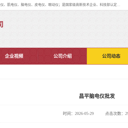
眼动仪多少钱?北京津发科技股份有限公司主营：事件相关电位仪、生理仪、肌电仪、脑电仪、皮电仪、眼动仪；是国家级高新技术企业、科技部认定的科技型中小企业和中关村高新技术企业，具备保密资格，具备自主进出口经营权；自主研发技术、产品与服务荣获多项省部级科学技术奖励、国家发明专利、国家软件著作权和省部级新技术新产品（服务）认证。
司
企业视频
公司介绍
公司动态
昌平脑电仪批发
时间：2026-05-29
点击次数：29