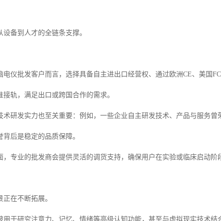
从设备到人才的全链条支撑。
电仪批发客户而言，选择具备自主进出口经营权、通过欧洲CE、美国FCC、
准接轨，满足出口或跨国合作的需求。
技术研发实力也至关重要：例如，一些企业自主研发技术、产品与服务曾
誉背后是稳定的品质保障。
面，专业的批发商会提供灵活的调货支持，确保用户在实验或临床启动阶
景正在不断拓展。
被用于研究注意力、记忆、情绪等高级认知功能，甚至与虚拟现实技术结