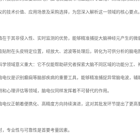
仪的技术价值、应用场景及采购选择，为您深入解析这一领域的核心要点
值在于其非侵入性、实时监测的优势，能够精准捕捉大脑神经元产生的微
极贴附在头皮特定位置，经放大、滤波等处理后，转化为可供分析的脑电
科学领域意义重大：它不仅能帮助研究者探索大脑不同区域的功能分工、
脑电仪是识别癫痫等脑部疾病的重要工具，能够精准捕捉异常脑电波，辅
测和心理评估等领域，脑电仪同样发挥着不可替代的作用。
脑电仪正朝着便携化、高精度方向持续演进，这对其批发环节提出了更高
时，专业性与可靠性是首要考量因素。