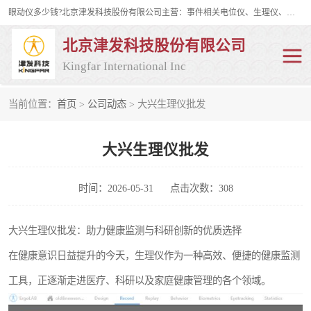
眼动仪多少钱?北京津发科技股份有限公司主营：事件相关电位仪、生理仪、肌电仪、脑电仪、皮电仪、眼动仪；是国家级高新技术企业、科技部认定的科技型中小企业和中关村高新技术企业，具备保密资格，具备自主进出口经营权；自主研发技术、产品与服务荣获多项省部级科学技术奖励、国家发明专利、国家软件著作权和省部级新技术新产品（服务）认证。
北京津发科技股份有限公司
Kingfar International Inc
当前位置：
首页
>
公司动态
> 大兴生理仪批发
皮电仪
脑电仪
大兴生理仪批发
肌电仪
生理仪
事件相关电位仪
眼动仪多少钱
时间：2026-05-31
点击次数：308
行为观察与表情分析
动作捕捉与生物力学
大兴生理仪批发：助力健康监测与科研创新的优质选择
在健康意识日益提升的今天，生理仪作为一种高效、便捷的健康监测
情绪与生理记录
人机交互实验室
工具，正逐渐走进医疗、科研以及家庭健康管理的各个领域。
神经营销与消费行为实验
车俩与驾驶模拟