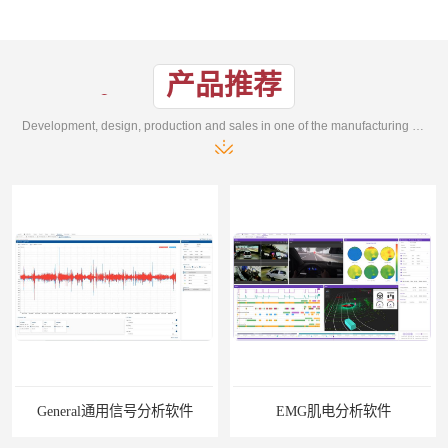
产品推荐
Development, design, production and sales in one of the manufacturing enterprises
General通用信号分析软件
EMG肌电分析软件