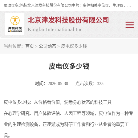
眼动仪多少钱?北京津发科技股份有限公司主营：事件相关电位仪、生理仪、肌电仪、脑电仪、皮电仪、眼动仪；是国家级高新技术企业、科技部认定的科技型中小企业和中关村高新技术企业，具备保密资格，具备自主进出口经营权；自主研发技术、产品与服务荣获多项省部级科学技术奖励、国家发明专利、国家软件著作权和省部级新技术新产品（服务）认证。
北京津发科技股份有限公司
Kingfar International Inc
当前位置：
首页
>
公司动态
> 皮电仪多少钱
皮电仪
脑电仪
皮电仪多少钱
肌电仪
生理仪
事件相关电位仪
眼动仪多少钱
时间：2026-05-30
点击次数：323
行为观察与表情分析
动作捕捉与生物力学
皮电仪多少钱：从价格看价值，洞悉身心状态的科技工具
在心理学研究、用户体验评估、人因工程等领域，皮电仪作为一种专
情绪与生理记录
人机交互实验室
业的生理检测设备，正逐渐成为科研工作者和行业从业者的重要工
神经营销与消费行为实验
车俩与驾驶模拟
具。