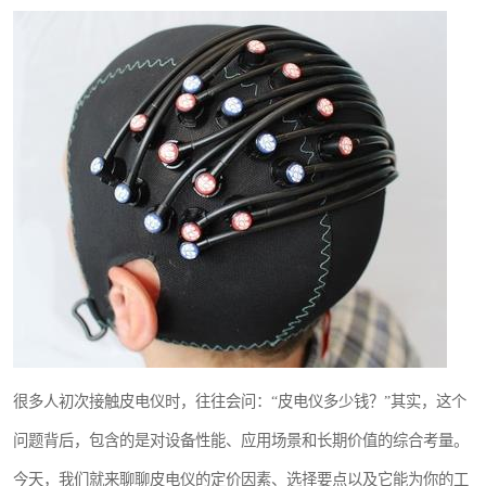
室
人机环境同步云平台
人因测评专家系统
视觉与眼动追踪
很多人初次接触皮电仪时，往往会问：“皮电仪多少钱？”其实，这个
问题背后，包含的是对设备性能、应用场景和长期价值的综合考量。
今天，我们就来聊聊皮电仪的定价因素、选择要点以及它能为你的工